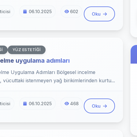
icisi
06.10.2025
602
Oku
ĞI
YÜZ ESTETIĞI
celme uygulama adımları
elme Uygulama Adımları Bölgesel incelme
 vücuttaki istenmeyen yağ birikimlerinden kurtu...
icisi
06.10.2025
468
Oku