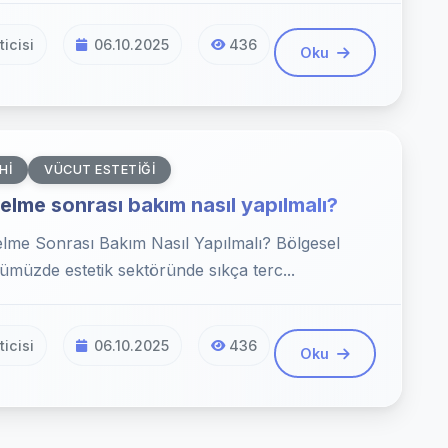
icisi
06.10.2025
436
Oku
HI
VÜCUT ESTETIĞI
elme sonrası bakım nasıl yapılmalı?
elme Sonrası Bakım Nasıl Yapılmalı? Bölgesel
ümüzde estetik sektöründe sıkça terc...
icisi
06.10.2025
436
Oku