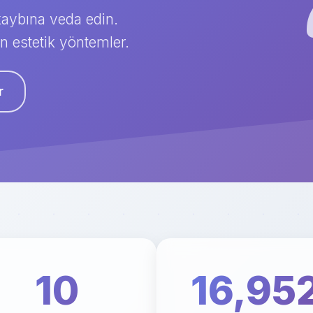
 kaybına veda edin.
 estetik yöntemler.
r
10
16,95