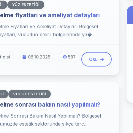
ĞI
YÜZ ESTETIĞI
elme fiyatları ve ameliyat detayları
lme Fiyatları ve Ameliyat Detayları Bölgesel
yatları, vücudun belirli bölgelerinde ya�...
icisi
06.10.2025
587
Oku
HI
VÜCUT ESTETIĞI
elme sonrası bakım nasıl yapılmalı?
elme Sonrası Bakım Nasıl Yapılmalı? Bölgesel
ümüzde estetik sektöründe sıkça terc...