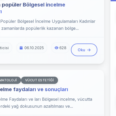
n popüler Bölgesel incelme
ı
n Popüler Bölgesel İncelme Uygulamaları Kadınlar
 zamanlarda popülerlik kazanan bölge...
icisi
06.10.2025
628
Oku
MATOLOJI
VÜCUT ESTETIĞI
elme faydaları ve sonuçları
lme Faydaları ve ları Bölgesel incelme, vücutta
lerdeki yağ dokusunun azaltılması ve...