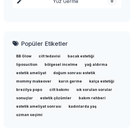
Yüz Germe
0
Popüler Etiketler
BB Glow
cilt tedavisi
bacak estetiği
liposuction
bölgesel incelme
yağ aldırma
estetik ameliyat
doğum sonrası estetik
mommy makeover
karın germe
kalça estetiği
brezilya popo
cilt bakımı
sık sorulan sorular
sonuçlar
estetik çözümler
bakım rehberi
estetik ameliyat sonrası
kadınlarda yaş
uzman seçimi