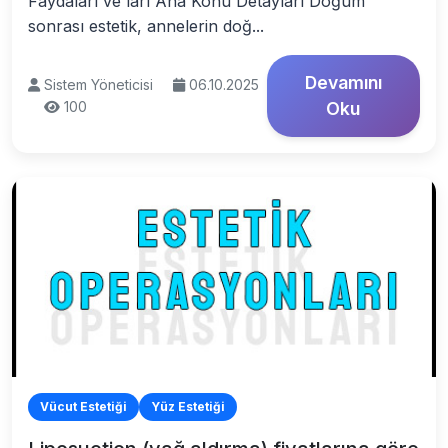
Faydaları ve ları Ana Konu Detayları Doğum
sonrası estetik, annelerin doğ...
Devamını
Sistem Yöneticisi
06.10.2025
100
Oku
Vücut Estetiği
Yüz Estetiği