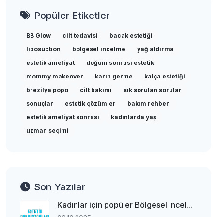
Popüler Etiketler
BB Glow
cilt tedavisi
bacak estetiği
liposuction
bölgesel incelme
yağ aldırma
estetik ameliyat
doğum sonrası estetik
mommy makeover
karın germe
kalça estetiği
brezilya popo
cilt bakımı
sık sorulan sorular
sonuçlar
estetik çözümler
bakım rehberi
estetik ameliyat sonrası
kadınlarda yaş
uzman seçimi
Son Yazılar
Kadınlar için popüler Bölgesel incel...