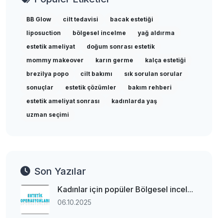
BB Glow
cilt tedavisi
bacak estetiği
liposuction
bölgesel incelme
yağ aldırma
estetik ameliyat
doğum sonrası estetik
mommy makeover
karın germe
kalça estetiği
brezilya popo
cilt bakımı
sık sorulan sorular
sonuçlar
estetik çözümler
bakım rehberi
estetik ameliyat sonrası
kadınlarda yaş
uzman seçimi
Son Yazılar
Kadınlar için popüler Bölgesel incel...
06.10.2025