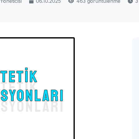
Yöneticisi
06.10.2025
463 görüntülenme
3