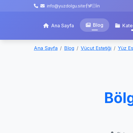
info@yuzdolgu.site
Blog
Ana Sayfa
Kate
Ana Sayfa
Blog
Vücut Estetiği
Yüz Est
Böl