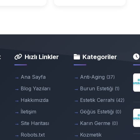
t
Hızlı Linkler
Kategoriler
Ana Sayfa
Anti-Aging
(37)
Blog Yazıları
Burun Estetiği
(1)
Hakkımızda
Estetik Cerrahi
(42)
İletişim
Göğüs Estetiği
(0)
Site Haritası
Karın Germe
(0)
Robots.txt
Kozmetik