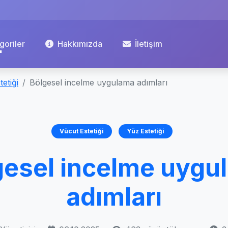
goriler
Hakkımızda
İletişim
etiği
Bölgesel incelme uygulama adımları
Vücut Estetiği
Yüz Estetiği
gesel incelme uygu
adımları