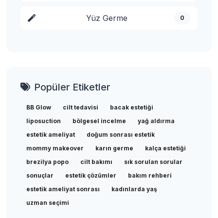
Yüz Germe
0
Popüler Etiketler
BB Glow
cilt tedavisi
bacak estetiği
liposuction
bölgesel incelme
yağ aldırma
estetik ameliyat
doğum sonrası estetik
mommy makeover
karın germe
kalça estetiği
brezilya popo
cilt bakımı
sık sorulan sorular
sonuçlar
estetik çözümler
bakım rehberi
estetik ameliyat sonrası
kadınlarda yaş
uzman seçimi