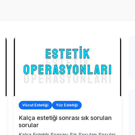
Vücut Estetiği
Yüz Estetiği
Kalça estetiği sonrası sık sorulan
sorular
Kalça Estetiği Sonrası Sık Sorulan Sorular