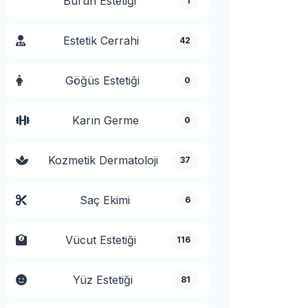
Burun Estetiği
1
Estetik Cerrahi
42
Göğüs Estetiği
0
Karın Germe
0
Kozmetik Dermatoloji
37
Saç Ekimi
6
Vücut Estetiği
116
Yüz Estetiği
81