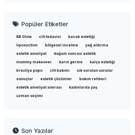
Popüler Etiketler
BB Glow
cilt tedavisi
bacak estetiği
liposuction
bölgesel incelme
yağ aldırma
estetik ameliyat
doğum sonrası estetik
mommy makeover
karın germe
kalça estetiği
brezilya popo
cilt bakımı
sık sorulan sorular
sonuçlar
estetik çözümler
bakım rehberi
estetik ameliyat sonrası
kadınlarda yaş
uzman seçimi
Son Yazılar