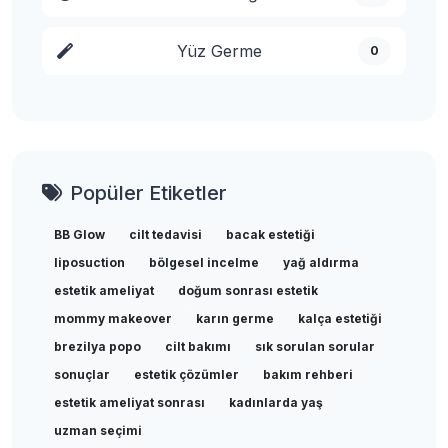
Yüz Germe
0
Popüler Etiketler
BB Glow
cilt tedavisi
bacak estetiği
liposuction
bölgesel incelme
yağ aldırma
estetik ameliyat
doğum sonrası estetik
mommy makeover
karın germe
kalça estetiği
brezilya popo
cilt bakımı
sık sorulan sorular
sonuçlar
estetik çözümler
bakım rehberi
estetik ameliyat sonrası
kadınlarda yaş
uzman seçimi