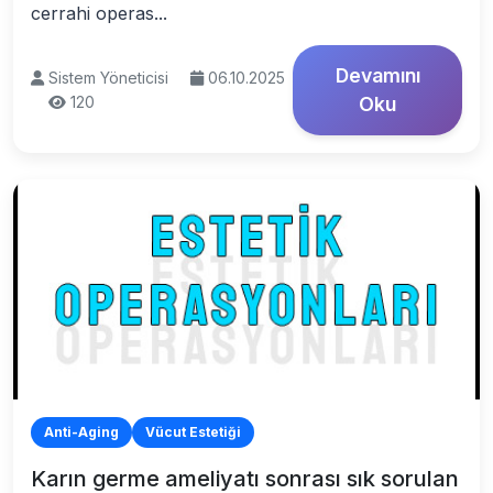
cerrahi operas...
Devamını
Sistem Yöneticisi
06.10.2025
120
Oku
Anti-Aging
Vücut Estetiği
Karın germe ameliyatı sonrası sık sorulan