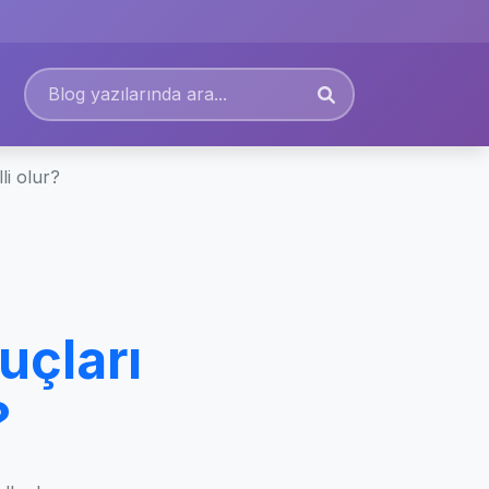
li olur?
uçları
?