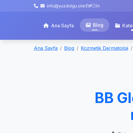
info@yuzdolgu.site
Blog
Ana Sayfa
Kate
Ana Sayfa
Blog
Kozmetik Dermatoloji
BB Gl