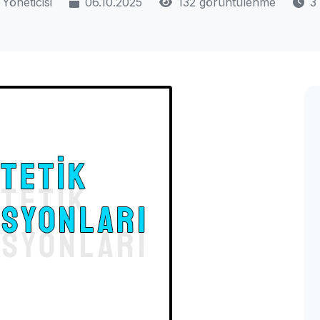
Yöneticisi
06.10.2025
132 görüntülenme
3