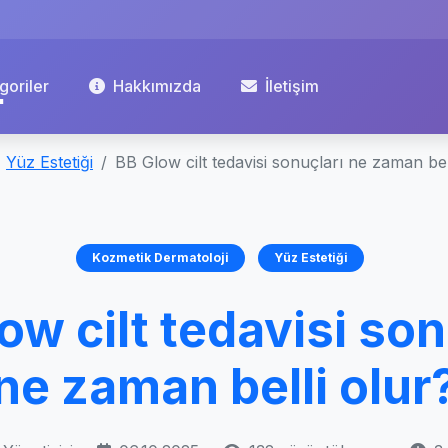
goriler
Hakkımızda
İletişim
Yüz Estetiği
BB Glow cilt tedavisi sonuçları ne zaman bel
Kozmetik Dermatoloji
Yüz Estetiği
ow cilt tedavisi son
ne zaman belli olur