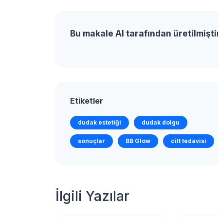
Bu makale AI tarafından üretilmişti
Etiketler
dudak estetiği
dudak dolgu
sonuçlar
BB Glow
cilt tedavisi
İlgili Yazılar