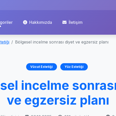
goriler
Hakkımızda
İletişim
etiği
Bölgesel incelme sonrası diyet ve egzersiz planı
Vücut Estetiği
Yüz Estetiği
sel incelme sonrası
ve egzersiz planı