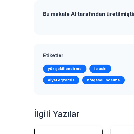
Bu makale AI tarafından üretilmişti
Etiketler
yüz şekillendirme
ip askı
diyet egzersiz
bölgesel incelme
İlgili Yazılar