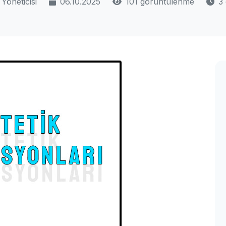
Yöneticisi
06.10.2025
101 görüntülenme
3