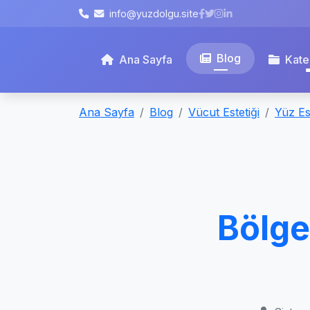
info@yuzdolgu.site
Blog
Ana Sayfa
Kate
Ana Sayfa
Blog
Vücut Estetiği
Yüz Est
Bölge