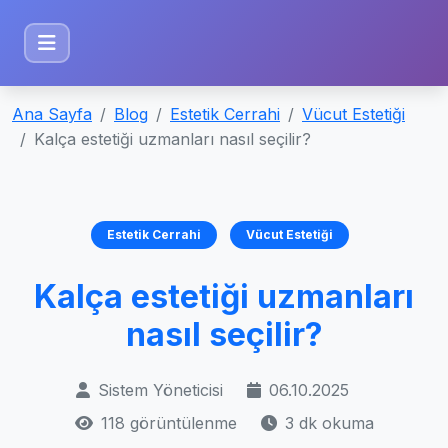
Ana Sayfa
Blog
Estetik Cerrahi
Vücut Estetiği
Kalça estetiği uzmanları nasıl seçilir?
Estetik Cerrahi
Vücut Estetiği
Kalça estetiği uzmanları
nasıl seçilir?
Sistem Yöneticisi
06.10.2025
118 görüntülenme
3 dk okuma