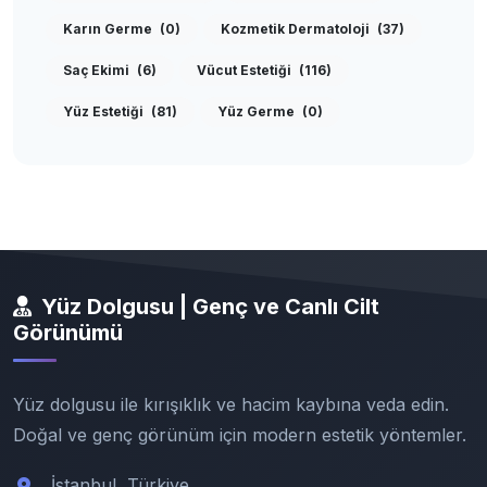
Karın Germe
(0)
Kozmetik Dermatoloji
(37)
Saç Ekimi
(6)
Vücut Estetiği
(116)
Yüz Estetiği
(81)
Yüz Germe
(0)
Yüz Dolgusu | Genç ve Canlı Cilt
Görünümü
Yüz dolgusu ile kırışıklık ve hacim kaybına veda edin.
Doğal ve genç görünüm için modern estetik yöntemler.
İstanbul, Türkiye