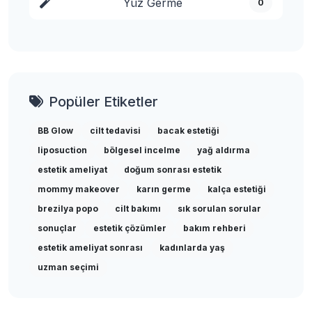
Yüz Germe
0
Popüler Etiketler
BB Glow
cilt tedavisi
bacak estetiği
liposuction
bölgesel incelme
yağ aldırma
estetik ameliyat
doğum sonrası estetik
mommy makeover
karın germe
kalça estetiği
brezilya popo
cilt bakımı
sık sorulan sorular
sonuçlar
estetik çözümler
bakım rehberi
estetik ameliyat sonrası
kadınlarda yaş
uzman seçimi